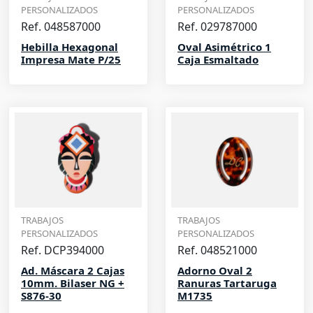
PERSONALIZADOS
PERSONALIZADOS
Ref. 048587000
Ref. 029787000
Hebilla Hexagonal
Oval Asimétrico 1
Impresa Mate P/25
Caja Esmaltado
TRABAJOS
TRABAJOS
PERSONALIZADOS
PERSONALIZADOS
Ref. DCP394000
Ref. 048521000
Ad. Máscara 2 Cajas
Adorno Oval 2
10mm. Bilaser NG +
Ranuras Tartaruga
S876-30
M1735