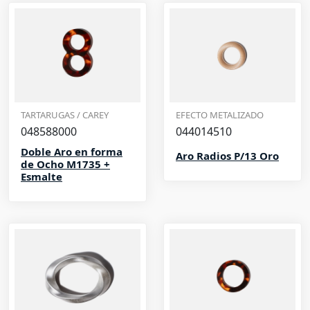
TARTARUGAS / CAREY
EFECTO METALIZADO
048588000
044014510
Doble Aro en forma
Aro Radios P/13 Oro
de Ocho M1735 +
Esmalte