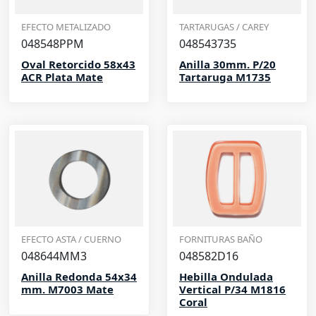
EFECTO METALIZADO
TARTARUGAS / CAREY
048548PPM
048543735
Oval Retorcido 58x43
Anilla 30mm. P/20
ACR Plata Mate
Tartaruga M1735
EFECTO ASTA / CUERNO
FORNITURAS BAÑO
048644MM3
048582D16
Anilla Redonda 54x34
Hebilla Ondulada
mm. M7003 Mate
Vertical P/34 M1816
Coral