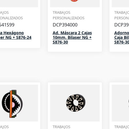
AJOS
TRABAJOS
TRABAJ
SONALIZADOS
PERSONALIZADOS
PERSON
541S99
DCP394000
DCP39
la Hexágono
Ad. Máscara 2 Cajas
Adorno
ser NG + S876-24
10mm. Bilaser NG +
Caja Bi
S876-30
S876-3
AJOS
TRABAJOS
TRABAJ