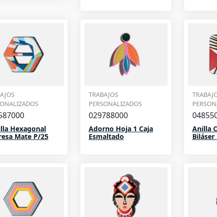
AJOS
TRABAJOS
TRABAJ
SONALIZADOS
PERSONALIZADOS
PERSON
587000
029788000
04855
lla Hexagonal
Adorno Hoja 1 Caja
Anilla 
esa Mate P/25
Esmaltado
Biláser