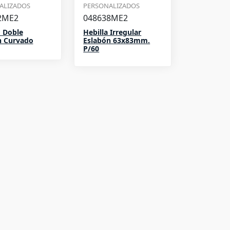
ALIZADOS
PERSONALIZADOS
2ME2
048638ME2
 Doble
Hebilla Irregular
n Curvado
Eslabón 63x83mm.
P/60