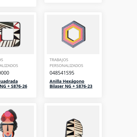
OS
TRABAJOS
ALIZADOS
PERSONALIZADOS
0000
048541S95
Cuadrada
Anilla Hexágono
 NG + S876-26
Bilaser NG + S876-23