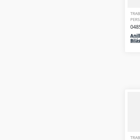
TRAB
PER
048
Anil
Bilá
TRAB