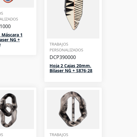
OS
ALIZADOS
1000
 Máscara 1
laser NG +
TRABAJOS
0
PERSONALIZADOS
DCP390000
Hoja 2 Cajas 20mm.
Bilaser NG + S876-28
OS
TRABAJOS