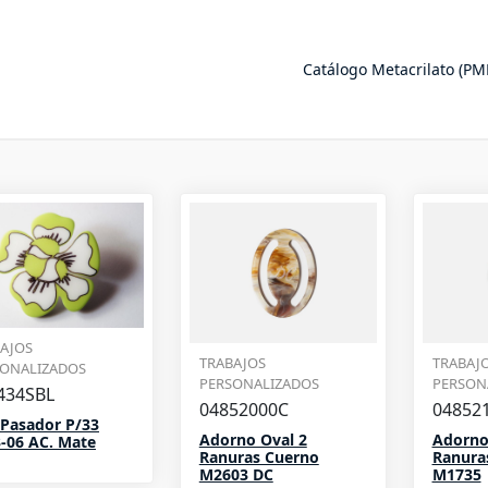
Catálogo Metacrilato (P
AJOS
TRABAJOS
TRABAJ
SONALIZADOS
PERSONALIZADOS
PERSON
434SBL
04852000C
04852
 Pasador P/33
Adorno Oval 2
Adorno
-06 AC. Mate
Ranuras Cuerno
Ranura
M2603 DC
M1735