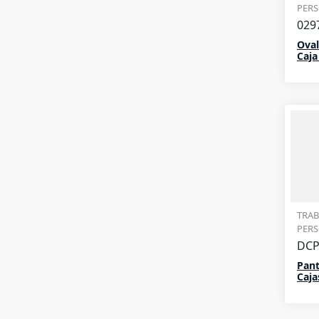
PER
029
Oval
Caja
TRAB
PER
DCP
Pant
Caj