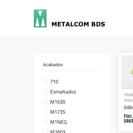
Acabados
710
Esmaltados
TRAB
PER
M1630
048
M1735
Flor
S863
M1NEG
M2603