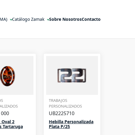
MMA)
Catálogo Zamak
Sobre Nosotros
Contacto
OS
TRABAJOS
ALIZADOS
PERSONALIZADOS
1000
UB2225710
 Oval 2
Hebilla Personalizada
s Tartaruga
Plata P/25