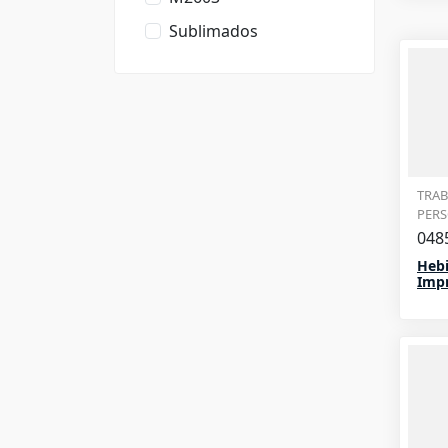
Sublimados
TRAB
PER
048
Hebi
Impr