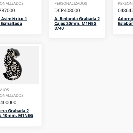
SONALIZADOS
PERSONALIZADOS
PERSON
787000
DCP408000
04864
 Asimétrico 1
A. Redonda Grabada 2
Adorno
 Esmaltado
Cajas 20mm. M1NEG
Eslabó
D/40
AJOS
SONALIZADOS
400000
era Grabada 2
as 10mm. M1NEG