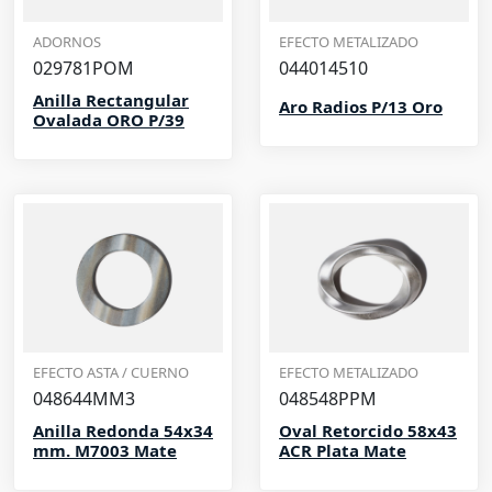
ADORNOS
EFECTO METALIZADO
029781POM
044014510
Anilla Rectangular
Aro Radios P/13 Oro
Ovalada ORO P/39
EFECTO ASTA / CUERNO
EFECTO METALIZADO
048644MM3
048548PPM
Anilla Redonda 54x34
Oval Retorcido 58x43
mm. M7003 Mate
ACR Plata Mate